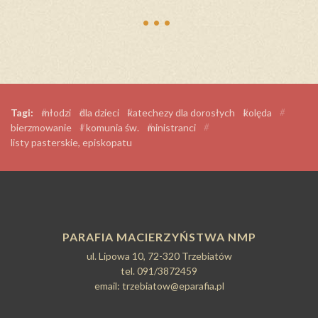
…
Tagi:
#
młodzi
#
dla dzieci
#
katechezy dla dorosłych
#
kolęda
#
bierzmowanie
#
I komunia św.
#
ministranci
#
listy pasterskie, episkopatu
PARAFIA MACIERZYŃSTWA NMP
ul. Lipowa 10, 72-320 Trzebiatów
tel. 091/3872459
email:
trzebiatow@eparafia.pl