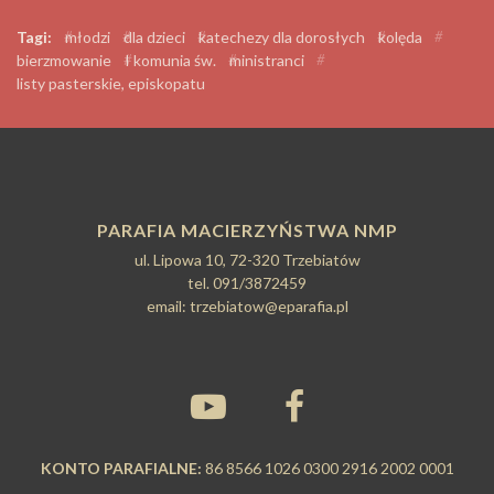
Tagi:
#
młodzi
#
dla dzieci
#
katechezy dla dorosłych
#
kolęda
#
bierzmowanie
#
I komunia św.
#
ministranci
#
listy pasterskie, episkopatu
PARAFIA MACIERZYŃSTWA NMP
ul. Lipowa 10, 72-320 Trzebiatów
tel. 091/3872459
email:
trzebiatow@eparafia.pl
KONTO PARAFIALNE:
86 8566 1026 0300 2916 2002 0001