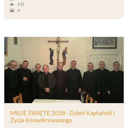
135
6
MISJE ŚWIĘTE 2018 - Dzień Kapłański i
Życia Konsekrowanego