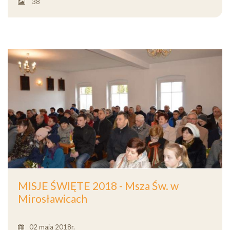
38
MISJE ŚWIĘTE 2018 - Msza Św. w
Mirosławicach
02 maja 2018r.