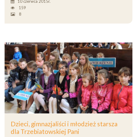
10 czerwca 2015r.
159
8
Dzieci, gimnazjaliści i młodzież starsza
dla Trzebiatowskiej Pani