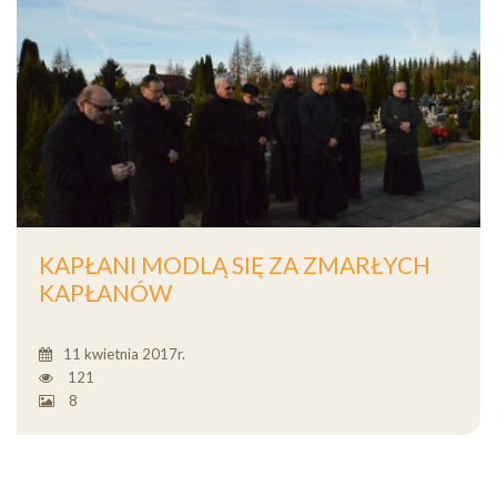
KAPŁANI MODLĄ SIĘ ZA ZMARŁYCH
KAPŁANÓW
11 kwietnia 2017r.
121
8