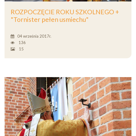
ROZPOCZĘCIE ROKU SZKOLNEGO +
"Tornister pełen usmiechu"
04 września 2017r.
136
15